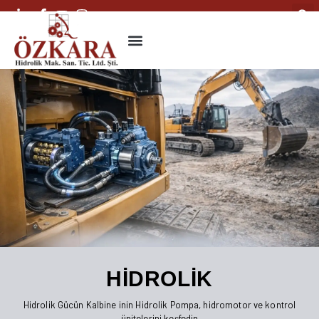
YEDEK PARÇA
FAYDALI BİLGİLER
HIDROLIK
Hidrolik Gücün Kalbine inin Hidrolik Pompa, hidromotor ve kontrol
ünitelerini keşfedin