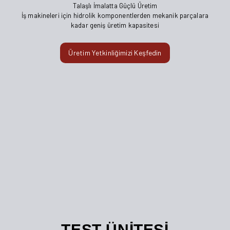
Talaşlı İmalatta Güçlü Üretim
İş makineleri için hidrolik komponentlerden mekanik parçalara
kadar geniş üretim kapasitesi
Üretim Yetkinliğimizi Keşfedin
TEST ÜNİTESİ