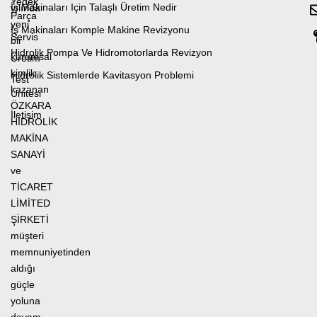
Yedek
İş Makinaları Için Talaşlı Üretim Nedir
yılında
Parça
yeni
İş Makinaları Komple Makine Revizyonu
Servis
bir
Hidrolik Pompa Ve Hidromotorlarda Revizyon
kurumsal
Üretim
kimlik
Hidrolik Sistemlerde Kavitasyon Problemi
Test
kazanan
Ünitesi
ÖZKARA
İletişim
HİDROLİK
MAKİNA
SANAYİ
ve
TİCARET
LİMİTED
ŞİRKETİ
müşteri
memnuniyetinden
aldığı
güçle
yoluna
devam