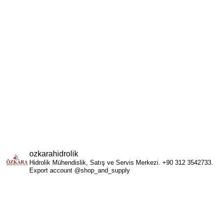
FAYDALI BİLGİLERE ULAŞIM
Firmamızdan, projelerimizden ve
sektörden güncel gelişmeleri buradan
takip edebilirsiniz.
DEVAMINI OKU
ozkarahidrolik
Hidrolik Mühendislik, Satış ve Servis Merkezi. +90 312 3542733.
Export account @shop_and_supply