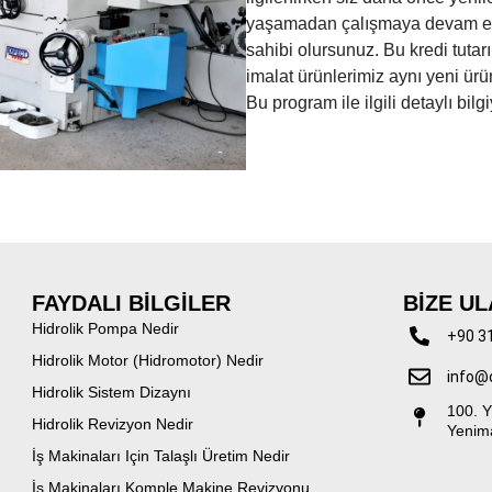
yaşamadan çalışmaya devam eders
sahibi olursunuz. Bu kredi tutar
imalat ürünlerimiz aynı yeni ürü
Bu program ile ilgili detaylı bil
FAYDALI BİLGİLER
BİZE UL
Hidrolik Pompa Nedir
+90 3
Hidrolik Motor (Hidromotor) Nedir
info@
Hidrolik Sistem Dizaynı
100. Y
Hidrolik Revizyon Nedir
Yenim
İş Makinaları Için Talaşlı Üretim Nedir
İş Makinaları Komple Makine Revizyonu