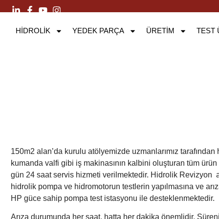
HİDROLİK
YEDEK PARÇA
ÜRETIM
TEST 
150m2 alan’da kurulu atölyemizde uzmanlarımız tarafından 
kumanda valfi gibi iş makinasının kalbini oluşturan tüm ürün 
gün 24 saat servis hizmeti verilmektedir. Hidrolik Revizyon a
hidrolik pompa ve hidromotorun testlerin yapılmasına ve arı
HP güce sahip pompa test istasyonu ile desteklenmektedir.
Arıza durumunda her saat, hatta her dakika önemlidir. Sürenin