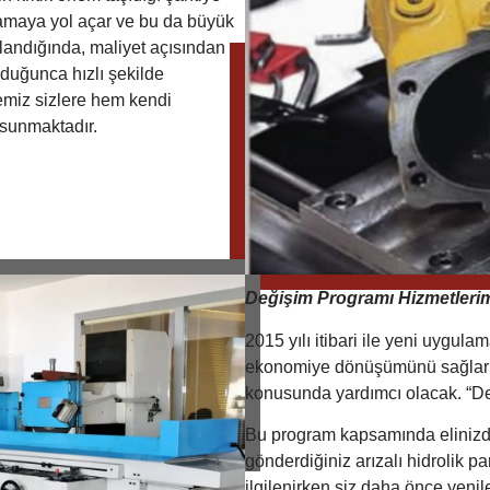
ksamaya yol açar ve bu da büyük
zalandığında, maliyet açısından
lduğunca hızlı şekilde
emiz sizlere hem kendi
 sunmaktadır.
Değişim Programı Hizmetleri
2015 yılı itibari ile yeni uygu
ekonomiye dönüşümünü sağlarke
konusunda yardımcı olacak. “Değ
Bu program kapsamında elinizde
gönderdiğiniz arızalı hidrolik p
ilgilenirken siz daha önce yeni