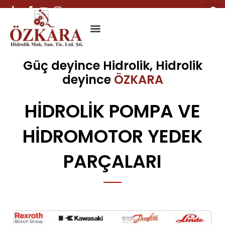
YEDEK PARÇA
FAYDALI BİLGİLER
Güç deyince Hidrolik, Hidrolik
deyince
ÖZKARA
HIDROLIK POMPA VE
HIDROMOTOR YEDEK
PARÇALARI