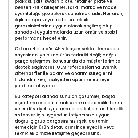
plakası, şaft, swash plate, retainer plate ve
benzeri kritik bileşenler, farklı marka ve model
uyumluluğu gözetilerek sunulmaktadır. Her ürün,
ilgili pompa veya motorun teknik
gereksinimlerine uygun olarak seçilmiş olup,
sahadaki uygulamalarda uzun ömür ve stabil
performans hedeflenir.
Özkara Hidrolik’in 45 yılı aşan sektör tecrübesi
sayesinde, yalnızca ürün tedariki değil; doğru
parça eşleşmesi konusunda da müşterilerimize
destek sağlıyoruz. OEM referanslarına uyumlu
alternatifler ile bakım ve onarım süreçlerini
hızlandırırken, maliyetleri optimize etmeye
yardımcı oluyoruz.
Bu kategori altında sunulan çözümler; başta
inşaat makineleri olmak üzere madencilik, tarım
ve endüstriyel uygulamalarda kullanılan hidrolik
sistemler için uygundur. İhtiyacınıza uygun
doğru iç grup parçasını hızlı şekilde temin
etmek için ürün detaylarını inceleyebilir veya
teknik ekibimizle iletişime geçebilirsiniz.