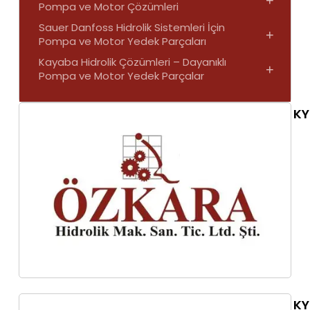
Pompa ve Motor Çözümleri
Sauer Danfoss Hidrolik Sistemleri İçin
+
Pompa ve Motor Yedek Parçaları
Kayaba Hidrolik Çözümleri – Dayanıklı
+
Pompa ve Motor Yedek Parçalar
KY
KY