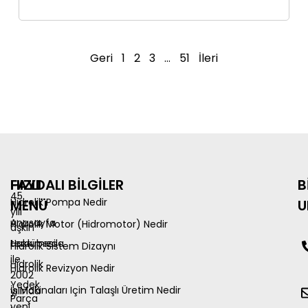
Geri
1
2
3
…
51
İleri
HIZLI
FAYDALI BİLGİLER
B
45
Hidrolik Pompa Nedir
MENÜ
U
yılı
Anasayfa
Hidrolik Motor (Hidromotor) Nedir
aşkın
tecrübesi
Hakkımızda
Hidrolik Sistem Dizaynı
ile
Hidrolik
Hidrolik Revizyon Nedir
2002
Yedek
İş Makinaları Için Talaşlı Üretim Nedir
yılında
Parça
yeni