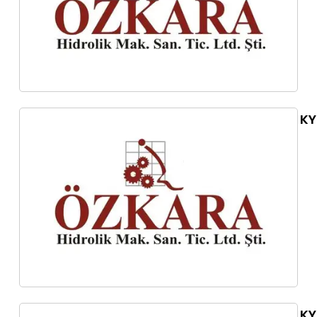
KY
KY