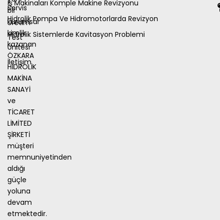
İş Makinaları Komple Makine Revizyonu
Servis
bir
Hidrolik Pompa Ve Hidromotorlarda Revizyon
kurumsal
Üretim
kimlik
Hidrolik Sistemlerde Kavitasyon Problemi
Test
kazanan
Ünitesi
ÖZKARA
İletişim
HİDROLİK
MAKİNA
SANAYİ
ve
TİCARET
LİMİTED
ŞİRKETİ
müşteri
memnuniyetinden
aldığı
güçle
yoluna
devam
etmektedir.